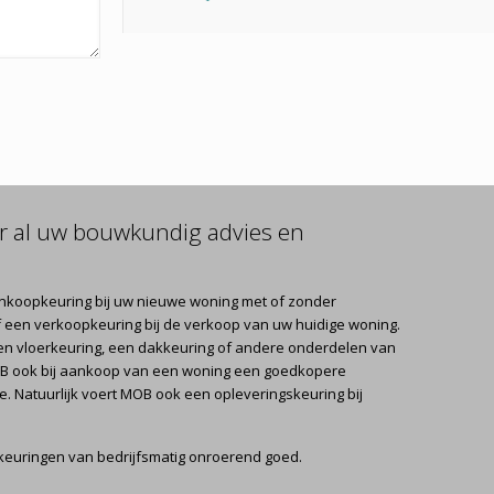
r al uw bouwkundig advies en
nkoopkeuring bij uw nieuwe woning met of zonder
 een verkoopkeuring bij de verkoop van uw huidige woning.
en vloerkeuring, een dakkeuring of andere onderdelen van
OB ook bij aankoop van een woning een goedkopere
 Natuurlijk voert MOB ook een opleveringskeuring bij
keuringen van bedrijfsmatig onroerend goed.