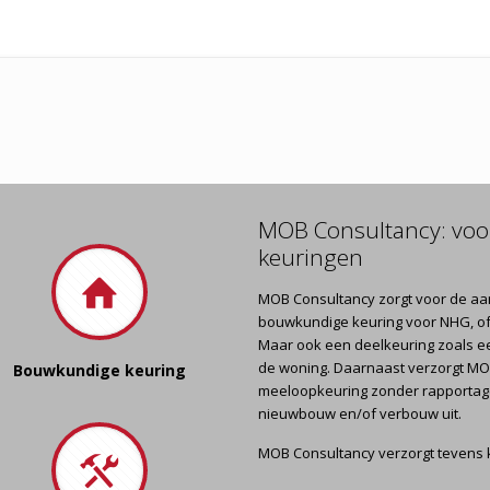
MOB Consultancy: voo
keuringen
MOB Consultancy zorgt voor de aa
bouwkundige keuring voor NHG, of
Maar ook een deelkeuring zoals e
de woning. Daarnaast verzorgt M
Bouwkundige keuring
meeloopkeuring zonder rapportage.
nieuwbouw en/of verbouw uit.
MOB Consultancy verzorgt tevens 