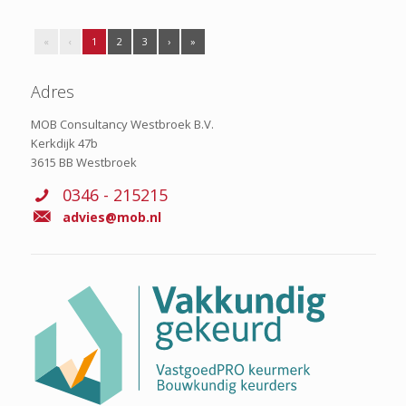
«
‹
1
2
3
›
»
Adres
MOB Consultancy Westbroek B.V.
Kerkdijk 47b
3615 BB Westbroek
0346 - 215215
advies@mob.nl