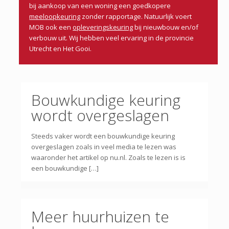
bij aankoop van een woning een goedkopere
meeloopkeuring
zonder rapportage. Natuurlijk voert
MOB ook een
opleveringskeuring
bij nieuwbouw en/of
verbouw uit. Wij hebben veel ervaring in de provincie
Utrecht en Het Gooi.
Bouwkundige keuring
wordt overgeslagen
Steeds vaker wordt een bouwkundige keuring
overgeslagen zoals in veel media te lezen was
waaronder het artikel op nu.nl. Zoals te lezen is is
een bouwkundige […]
Meer huurhuizen te