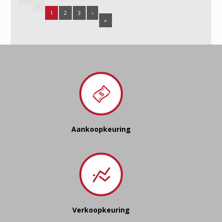
‹
1
2
3
›
»
Aankoopkeuring
Verkoopkeuring